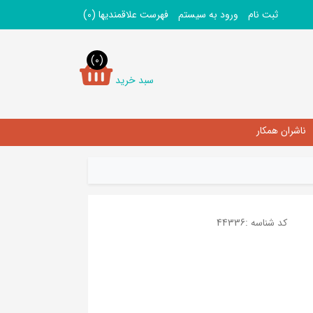
ثبت نام
ورود به سیستم
فهرست علاقمندیها
(0)
(0)
سبد خرید
ناشران همکار
کد شناسه :
44336