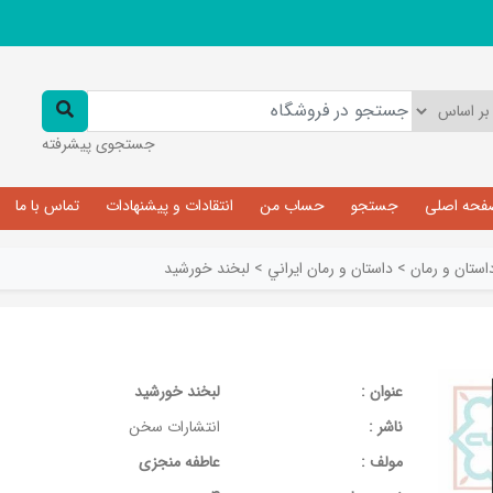
جستجوی پیشرفته
فحه اصلی
جستجو
حساب من
انتقادات و پیشنهادات
تماس با ما
استان و رمان
>
داستان و رمان ايراني
>
لبخند خورشید
عنوان :
لبخند خورشید
ناشر :
انتشارات سخن
مولف :
عاطفه منجزی