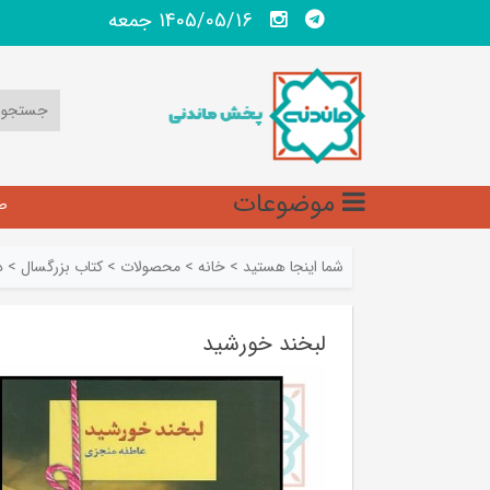
1405/05/16 جمعه
موضوعات
ص
شما اینجا هستید
>
خانه
>
محصولات
>
کتاب بزرگسال
>
د
لبخند خورشید