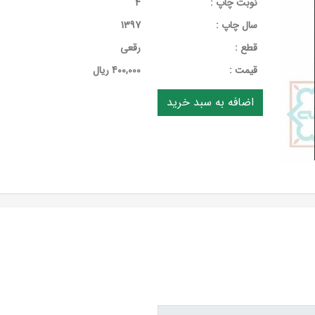
نوبت چاپ :
4
سال چاپ :
1397
قطع :
رقعی
قيمت :
400,000 ریال