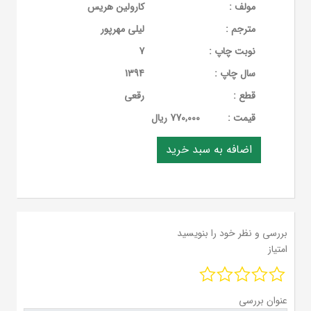
مولف :
کارولین هریس
مترجم :
لیلی مهرپور
نوبت چاپ :
7
سال چاپ :
1394
قطع :
رقعی
قيمت :
770,000 ریال
بررسی و نظر خود را بنویسید
امتیاز
عنوان بررسی