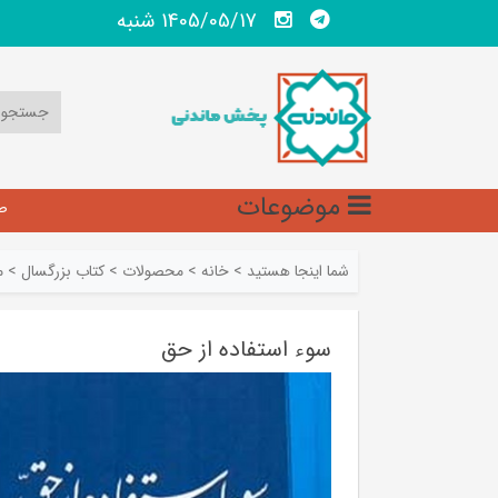
1405/05/17 شنبه
موضوعات
ص
شما اینجا هستید
>
خانه
>
محصولات
>
کتاب بزرگسال
>
م
سوء استفاده از حق