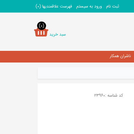
ثبت نام
ورود به سیستم
فهرست علاقمندیها
(0)
(0)
سبد خرید
ناشران همکار
کد شناسه :
23960