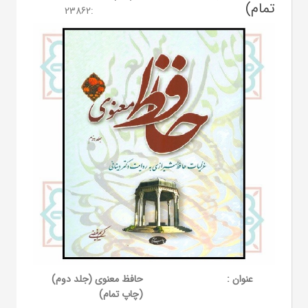
تمام)
23862
:
عنوان :
حافظ معنوی (جلد دوم)
(چاپ تمام)