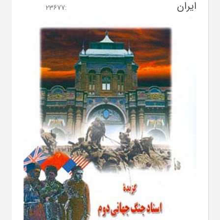
ایران
23677
: