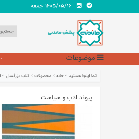
1405/05/16 جمعه
موضوعات
ص
شما اینجا هستید
>
خانه
>
محصولات
>
کتاب بزرگسال
>
ا
پیوند ادب و سیاست