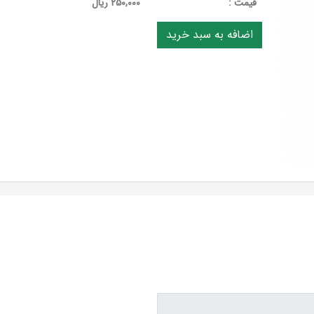
قيمت :
250,000 ریال