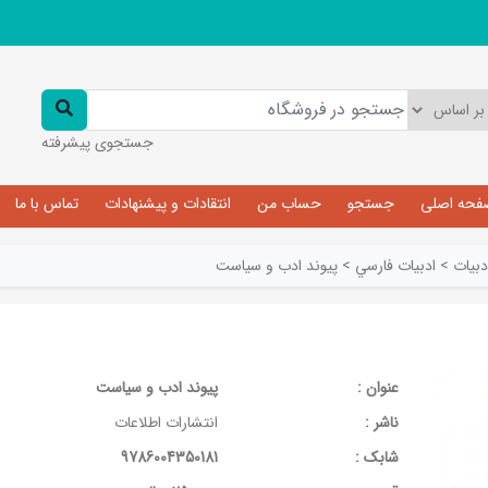
جستجوی پیشرفته
فحه اصلی
جستجو
حساب من
انتقادات و پیشنهادات
تماس با ما
دبیات
>
ادبيات فارسي
>
پیوند ادب و سیاست
عنوان :
پیوند ادب و سیاست
ناشر :
انتشارات اطلاعات
شابک :
9786004350181