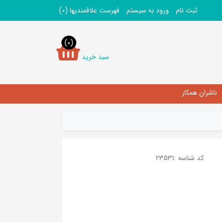
ثبت نام
ورود به سیستم
فهرست علاقمندیها
(0)
(0)
سبد خرید
ناشران همکار
کد شناسه :
23531