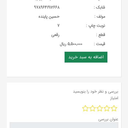
شابک :
9789641912668
مولف :
حسین پاینده
نوبت چاپ :
7
قطع :
رقعی
قيمت :
5,500,000 ریال
بررسی و نظر خود را بنویسید
امتیاز
عنوان بررسی