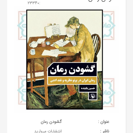
23340
:
عنوان :
گشودن رمان
ناشر :
انتشارات مروارید