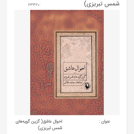
شمس تبریزی)
23320
:
عنوان :
احوال عاشق( گزین گویه‌های
شمس تبریزی)