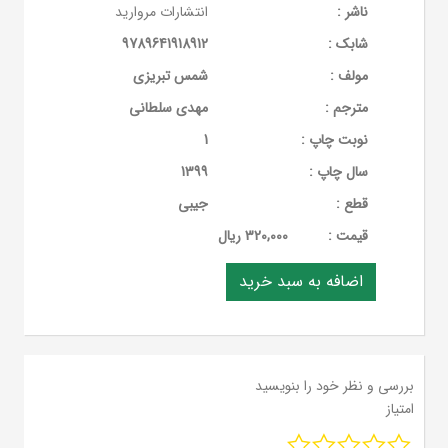
ناشر :
انتشارات مروارید
شابک :
9789641918912
مولف :
شمس تبریزی
مترجم :
مهدی سلطانی
نوبت چاپ :
1
سال چاپ :
1399
قطع :
جیبی
قيمت :
320,000 ریال
بررسی و نظر خود را بنویسید
امتیاز