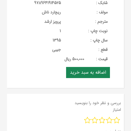
شابک :
9789641914525
مولف :
ریچارد ناش
مترجم :
پرویز ارشد
نوبت چاپ :
1
سال چاپ :
1395
قطع :
جیبی
قيمت :
500,000 ریال
بررسی و نظر خود را بنویسید
امتیاز