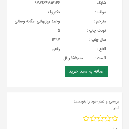
شابک :
9789641913146
مولف :
دکتروف
مترجم :
وحید روزبهانی -یگانه وصالی
نوبت چاپ :
5
سال چاپ :
1397
قطع :
رقعی
قيمت :
155,000 ریال
بررسی و نظر خود را بنویسید
امتیاز